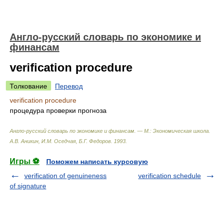
Англо-русский словарь по экономике и
финансам
verification procedure
Толкование
Перевод
verification procedure
процедура проверки прогноза
Англо-русский словарь по экономике и финансам. — М.: Экономическая школа
.
А.В. Аникин, И.М. Оседчая, Б.Г. Федоров
.
1993
.
Игры ⚽
Поможем написать курсовую
verification of genuineness
verification schedule
of signature