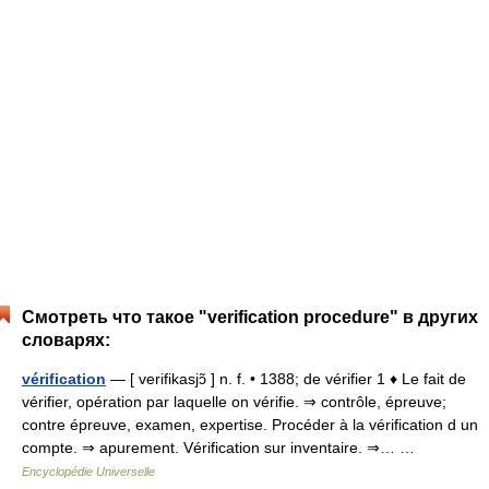
Смотреть что такое "verification procedure" в других
словарях:
vérification
— [ verifikasjɔ̃ ] n. f. • 1388; de vérifier 1 ♦ Le fait de
vérifier, opération par laquelle on vérifie. ⇒ contrôle, épreuve;
contre épreuve, examen, expertise. Procéder à la vérification d un
compte. ⇒ apurement. Vérification sur inventaire. ⇒… …
Encyclopédie Universelle