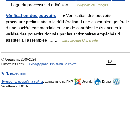
— Logo du processus d adhésion …
Wikipédia en Français
Vérification des pouvoirs
— ● Vérification des pouvoirs
procédure préliminaire à la délibération d une assemblée générale
d une société commerciale en vue de contrôler l existence et la
validité des pouvoirs donnés par les actionnaires empêchés d
assister à l assemblée ;… …
Encyclopédie Universelle
© Академик, 2000-2026
18+
Обратная связь:
Техподдержка
,
Реклама на сайте
👣 Путешествия
Экспорт словарей на сайты
, сделанные на PHP,
Joomla,
Drupal,
WordPress, MODx.